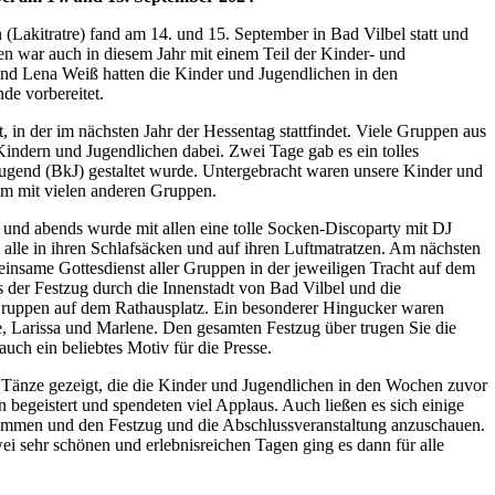
 (Lakitratre) fand am 14. und 15. September in Bad Vilbel statt und
en war auch in diesem Jahr mit einem Teil der Kinder- und
nd Lena Weiß hatten die Kinder und Jugendlichen in den
e vorbereitet.
tt, in der im nächsten Jahr der Hessentag stattfindet. Viele Gruppen aus
ndern und Jugendlichen dabei. Zwei Tage gab es ein tolles
gend (BkJ) gestaltet wurde. Untergebracht waren unsere Kinder und
m mit vielen anderen Gruppen.
und abends wurde mit allen eine tolle Socken-Discoparty mit DJ
alle in ihren Schlafsäcken und auf ihren Luftmatratzen. Am nächsten
nsame Gottesdienst aller Gruppen in der jeweiligen Tracht auf dem
er Festzug durch die Innenstadt von Bad Vilbel und die
Gruppen auf dem Rathausplatz. Ein besonderer Hingucker waren
, Larissa und Marlene. Den gesamten Festzug über trugen Sie die
uch ein beliebtes Motiv für die Presse.
 Tänze gezeigt, die die Kinder und Jugendlichen in den Wochen zuvor
 begeistert und spendeten viel Applaus. Auch ließen es sich einige
kommen und den Festzug und die Abschlussveranstaltung anzuschauen.
wei sehr schönen und erlebnisreichen Tagen ging es dann für alle