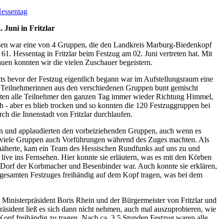
essentag
Juni in Fritzlar
usen war eine von 4 Gruppen, die den Landkreis Marburg-Biedenkopf
1. Hessentag in Fritzlar beim Festzug am 02. Juni vertreten hat. Mit
uen konnten wir die vielen Zuschauer begeistern.
its bevor der Festzug eigentlich begann war im Aufstellungsraum eine
d Teilnehmerinnen aus den verschiedenen Gruppen bunt gemischt
uten alle Teilnehmer den ganzen Tag immer wieder Richtung Himmel,
 - aber es blieb trocken und so konnten die 120 Festzuggruppen bei
h die Innenstadt von Fritzlar durchlaufen.
n und applaudierten den vorbeiziehenden Gruppen, auch wenn es
ich viele Gruppen auch Vorführungen während des Zuges machten. Als
näherte, kam ein Team des Hessischen Rundfunks auf uns zu und
r live ins Fernsehen. Hier konnte sie erläutern, was es mit den Körben
s Dorf der Korbmacher und Besenbinder war. Auch konnte sie erklären,
gesamten Festzuges freihändig auf dem Kopf tragen, was bei dem
 Ministerpräsident Boris Rhein und der Bürgermeister von Fritzlar und
äsident ließ es sich dann nicht nehmen, auch mal auszuprobieren, wie
 Kopf freihändig zu tragen. Nach ca. 3,5 Stunden Festzug waren alle