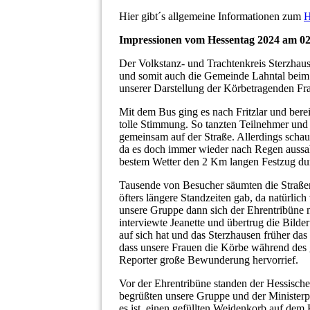
Hier gibt´s allgemeine Informationen zum
H
Impressionen vom Hessentag 2024 am 02. 
Der Volkstanz- und Trachtenkreis Sterzha
und somit auch die Gemeinde Lahntal beim 6
unserer Darstellung der Körbetragenden Fra
Mit dem Bus ging es nach Fritzlar und bere
tolle Stimmung. So tanzten Teilnehmer un
gemeinsam auf der Straße. Allerdings scha
da es doch immer wieder nach Regen aussah
bestem Wetter den 2 Km langen Festzug durc
Tausende von Besucher säumten die Straße
öfters längere Standzeiten gab, da natürl
unsere Gruppe dann sich der Ehrentribüne 
interviewte Jeanette und übertrug die Bilde
auf sich hat und das Sterzhausen früher da
dass unsere Frauen die Körbe während des 
Reporter große Bewunderung hervorrief.
Vor der Ehrentribüne standen der Hessische
begrüßten unsere Gruppe und der Ministerpr
es ist, einen gefüllten Weidenkorb auf dem