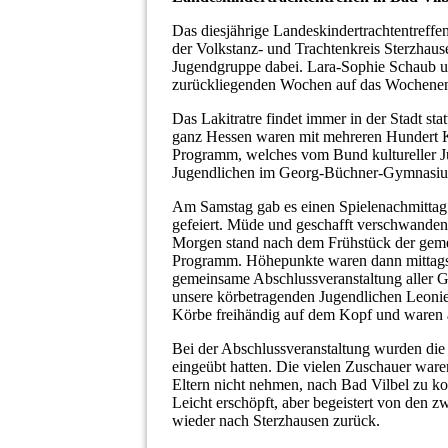
Das diesjährige Landeskindertrachtentreffen
der Volkstanz- und Trachtenkreis Sterzhaus
Jugendgruppe dabei. Lara-Sophie Schaub u
zurückliegenden Wochen auf das Wochenend
Das Lakitratre findet immer in der Stadt sta
ganz Hessen waren mit mehreren Hundert Ki
Programm, welches vom Bund kultureller Ju
Jugendlichen im Georg-Büchner-Gymnasiu
Am Samstag gab es einen Spielenachmittag 
gefeiert. Müde und geschafft verschwanden 
Morgen stand nach dem Frühstück der gemei
Programm. Höhepunkte waren dann mittags d
gemeinsame Abschlussveranstaltung aller 
unsere körbetragenden Jugendlichen Leonie
Körbe freihändig auf dem Kopf und waren a
Bei der Abschlussveranstaltung wurden die
eingeübt hatten. Die vielen Zuschauer waren
Eltern nicht nehmen, nach Bad Vilbel zu 
Leicht erschöpft, aber begeistert von den z
wieder nach Sterzhausen zurück.