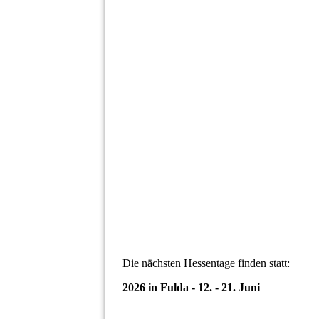
2024_09_14_Lakitratre_Bad Vilbel_2
2024_09_14_Lakitratre_Bad Vilbel_1
2024_09_14_Lakitratre_Bad Vilbel_5
2024_09_22_Lakitratre_Festzug Bad Vilbe
IMG_2779_1
IMG_20240915_145600
IMG_20240915_145523_1
IMG_20240915_141830
IMG_20240915_141709
Die nächsten Hessentage finden statt:
2026 in Fulda - 12. - 21. Juni